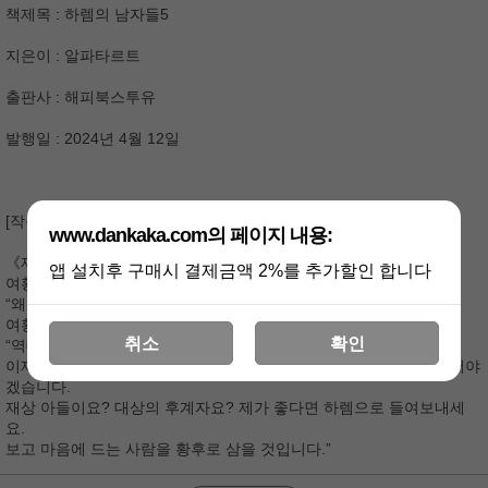
책제목 : 하렘의 남자들5
지은이 : 알파타르트
출판사 : 해피북스투유
발행일 : 2024년 4월 12일
[작품 소개]
www.dankaka.com의 페이지 내용:
《재혼 황후》의 명성을 잇는 알파타르트 작가의 역작!
앱 설치후 구매시 결제금액 2%를 추가할인 합니다
여황제 라틸과 남자 후궁이 펼치는 궁중로판 《하렘의 남자들》
“왜 저는 한 남자와만 결혼해야 합니까?”
여황제, 제국 최초의 하렘을 선언하다!
취소
확인
“역대 선황들께선 후궁을 최소 다섯 명, 평균 열다섯 명 두었습니다.
이제 제가 황제가 되었으니, 저도 최소 다섯 명 이상은 후궁으로 두어야
겠습니다.
재상 아들이요? 대상의 후계자요? 제가 좋다면 하렘으로 들여보내세
요.
보고 마음에 드는 사람을 황후로 삼을 것입니다.”