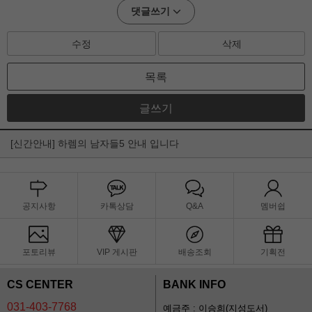
댓글쓰기
수정
삭제
목록
글쓰기
[신간안내] 하렘의 남자들5 안내 입니다
공지사항
카톡상담
Q&A
멤버쉽
포토리뷰
VIP 게시판
배송조회
기획전
CS CENTER
BANK INFO
031-403-7768
예금주 : 이승희(지성도서)