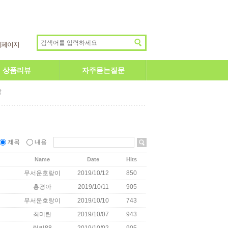
이페이지
상품리뷰
자주묻는질문
답
제목
내용
Name
Date
Hits
무서운호랑이
2019/10/12
850
홍경아
2019/10/11
905
무서운호랑이
2019/10/10
743
최미란
2019/10/07
943