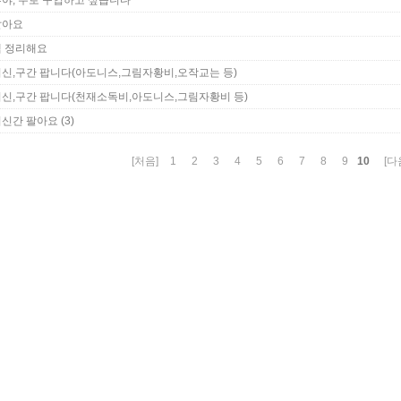
야, 우로 구입하고 싶습니다~
팔아요
책 정리해요
신,구간 팝니다(아도니스,그림자황비,오작교는 등)
신,구간 팝니다(천재소독비,아도니스,그림자황비 등)
(3)
최신간 팔아요
10
[처음]
1
2
3
4
5
6
7
8
9
[다