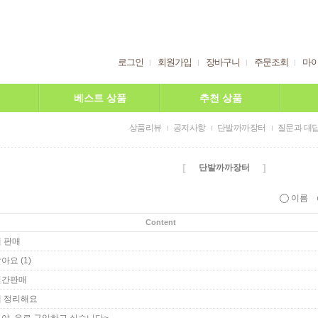
로그인
회원가입
장바구니
주문조회
마
베스트 상품
추천 상품
상품리뷰
공지사항
단발까까장터
질문과 대
[
]
단발까까장터
이름
Content
 판매
(1)
팔아요
신간판매
책 정리해요