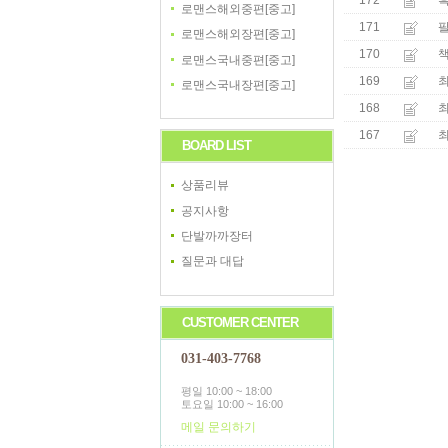
172
흑
로맨스해외중편[중고]
171
로맨스해외장편[중고]
170
로맨스국내중편[중고]
169
최
로맨스국내장편[중고]
168
최
167
BOARD LIST
상품리뷰
공지사항
단발까까장터
질문과 대답
CUSTOMER CENTER
031-403-7768
평일 10:00 ~ 18:00
토요일 10:00 ~ 16:00
메일 문의하기