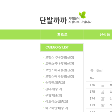
홈으로
신상품
CATEGORY LIST
로맨스국내장편[신간]
로맨스국내중편[신간]
로맨스해외장편[신간]
글쓰기
로맨스해외중편[신간]
No.
순정만화[중고]
176
책
판타지[중고]
175
무협지[중고]
174
야오이소설[중고]
173
야오이만화[중고]