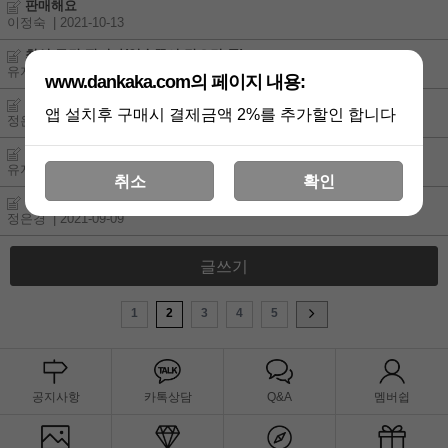
판매해요
이정숙
| 2021-10-13
최신,구간 팝니다(입술끝이 닿으면 등)
유지성
| 2021-10-05
www.dankaka.com의 페이지 내용:
신간구합니다
앱 설치후 구매시 결제금액 2%를 추가할인 합니다
정은경
| 2021-09-25
최신, 구간 팝니다(꽃잎을 여미다, 결핍의 심리학 등)
유지성
| 2021-09-12
취소
확인
신간구해요
정은경
| 2021-09-09
글쓰기
1
2
3
4
5
공지사항
카톡상담
Q&A
멤버쉽