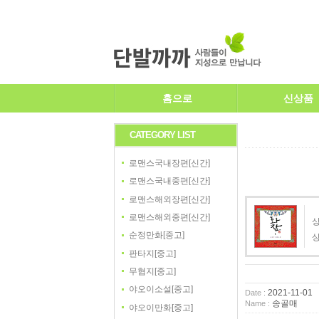
홈으로
신상품
CATEGORY LIST
로맨스국내장편[신간]
로맨스국내중편[신간]
로맨스해외장편[신간]
로맨스해외중편[신간]
상
순정만화[중고]
판타지[중고]
무협지[중고]
야오이소설[중고]
2021-11-01
Date :
송골매
Name :
야오이만화[중고]