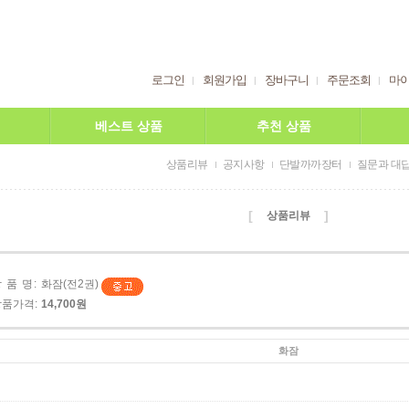
로그인
회원가입
장바구니
주문조회
마
베스트 상품
추천 상품
상품리뷰
공지사항
단발까까장터
질문과 대
[
]
상품리뷰
 품 명:
화잠(전2권)
상품가격:
14,700원
화잠