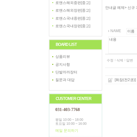
로맨스해외중편[중고]
안내글 예제> 신규 
로맨스해외장편[중고]
로맨스국내중편[중고]
로맨스국내장편[중고]
NAME
BOARD LIST
상품리뷰
수정
삭제
답변
공지사항
단발까까장터
[화잠(전2권)]
질문과 대답
CUSTOMER CENTER
031-403-7768
평일 10:00 ~ 18:00
토요일 10:00 ~ 16:00
메일 문의하기