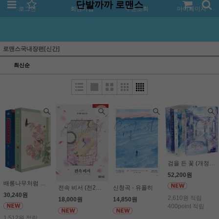
단발까까 로맨스
로그인
회원가입
주문조회
마이페이지
로맨스국내장편[신간]
최신순
검을 든 꽃 (개정판, 전4권세트) - 은소로
52,200원
배롱나무처럼 붉은색 (전2권세트) - 강미강
전속 비서 (전2권세트) (19세 이상) - 이서한
신청곡 - 유폴히
30,240원
2,610원 적립
18,000원
14,850원
400point 적립
1,512원 적립