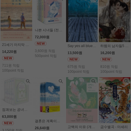
나쁜 시녀들 (전5권세트) - 자야
72,000원
21세기 마지막 첫사랑 - 김빵
Say yes all blue 세이 예스 올 블루 - 김제이
하렘의 남자들5 - 알파타르트
3,600원 적립
14,220원
13,500원
16,200원
500point 적립
711원 적립
675원 적립
810원 적립
100point 적립
100point 적립
100point 적립
점괘보는 공녀님 (전5권세트) - 사이딘
63,000원
결혼은 계획이다(전2권세트) - 이지연
고백의 이유 (개정판) - 서은수
금수별곡 - 마셰리
26,640원
3,150원 적립