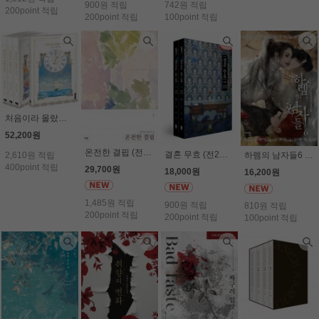
900원 적립
742원 적립
200point 적립
200point 적립
100point 적립
처음이라 몰랐던 것들 (전4권세트) - 이보라
52,200원
온전한 결핍 (전2권세트) - 김바림
결혼 무효 (전2권세트) (19세) - 이서한
2,610원 적립
하렘의 남자들6 - 알파타르트
400point 적립
29,700원
18,000원
16,200원
1,485원 적립
900원 적립
810원 적립
200point 적립
200point 적립
100point 적립