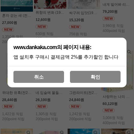
내게 빌어봐 리미티드 에디션 박스 세트 (전4권세트) - 리베냐
79,200원
취향의 변화 (19세 이상) - 서혜은
싸구려 입맛(19세 이상) - 금단
혼자 걷는 새 (전2권세트) - 서사희
12,600원
15,120원
27,000원
3,960원 적립
400point 적립
630원 적립
756원 적립
1,350원 적립
100point 적립
100point 적립
200point 적립
www.dankaka.com의 페이지 내용:
앱 설치후 구매시 결제금액 2%를 추가할인 합니다
취소
확인
위대한 유혹(전2권세트) - 이지연
네 입술에 물들어(전2권세트) - 아리킴
그린라이트(전2권세트) - 이여운
사랑하는 나의 억압자(전4권 박스 세트) - 서사희
28,440원
26,100원
24,840원
60,120원
1,422원 적립
1,305원 적립
1,242원 적립
3,006원 적립
200point 적립
200point 적립
200point 적립
400point 적립