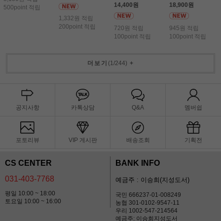
14,400원
18,900원
500point 적립
1,332원 적립
200point 적립
720원 적립
945원 적립
100point 적립
100point 적립
더보기
(
1
/
244
)
+
공지사항
카톡상담
Q&A
멤버쉽
포토리뷰
VIP 게시판
배송조회
기획전
CS CENTER
BANK INFO
031-403-7768
예금주 : 이승희(지성도서)
평일 10:00 ~ 18:00
국민 666237-01-008249
토요일 10:00 ~ 16:00
농협 301-0102-9547-11
우리 1002-547-214564
예금주: 이승희지성도서