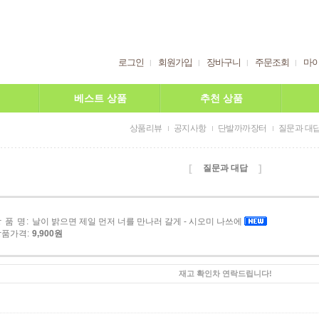
로그인
회원가입
장바구니
주문조회
마
베스트 상품
추천 상품
상품리뷰
공지사항
단발까까장터
질문과 대
[
]
질문과 대답
 품 명:
날이 밝으면 제일 먼저 너를 만나러 갈게 - 시오미 나쓰에
상품가격:
9,900원
재고 확인차 연락드립니다!