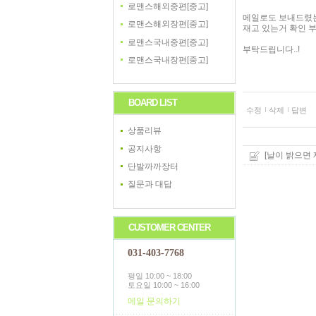
로맨스해외중편[중고]
메일로도 보내드렸는
로맨스해외장편[중고]
재고 있는거 확인 부
로맨스국내중편[중고]
부탁드립니다..!
로맨스국내장편[중고]
BOARD LIST
수정
삭제
답변
상품리뷰
공지사항
[날이 밝으면 제
단발까까장터
질문과 대답
CUSTOMER CENTER
031-403-7768
평일 10:00 ~ 18:00
토요일 10:00 ~ 16:00
메일 문의하기