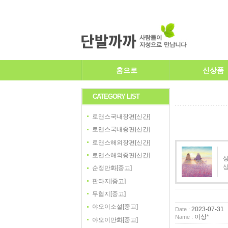
홈으로
신상품
CATEGORY LIST
로맨스국내장편[신간]
로맨스국내중편[신간]
로맨스해외장편[신간]
로맨스해외중편[신간]
상
순정만화[중고]
판타지[중고]
무협지[중고]
야오이소설[중고]
2023-07-31
Date :
이상*
Name :
야오이만화[중고]