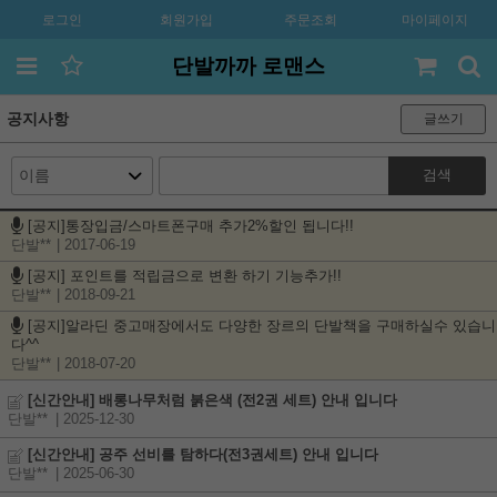
로그인
회원가입
주문조회
마이페이지
단발까까 로맨스
공지사항
글쓰기
검색
[공지]통장입금/스마트폰구매 추가2%할인 됩니다!!
단발**
| 2017-06-19
[공지] 포인트를 적립금으로 변환 하기 기능추가!!
단발**
| 2018-09-21
[공지]알라딘 중고매장에서도 다양한 장르의 단발책을 구매하실수 있습니
다^^
단발**
| 2018-07-20
[신간안내] 배롱나무처럼 붉은색 (전2권 세트) 안내 입니다
단발**
| 2025-12-30
[신간안내] 공주 선비를 탐하다(전3권세트) 안내 입니다
단발**
| 2025-06-30