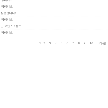
책 정리해요
책 정리해요
소장본팝니다>
책 정리해요
간 로맨스소설^^
책 정리해요
1
2
3
4
5
6
7
8
9
10
[다음]