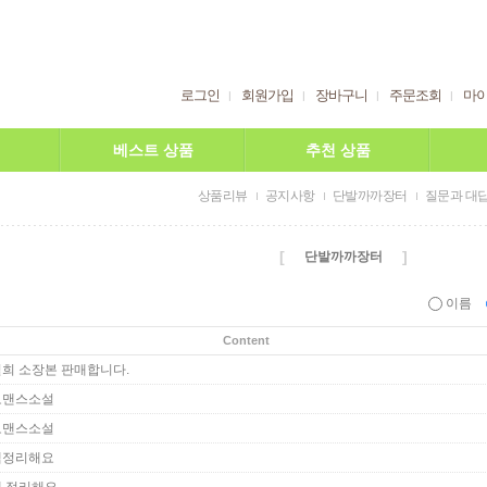
로그인
회원가입
장바구니
주문조회
마
베스트 상품
추천 상품
상품리뷰
공지사항
단발까까장터
질문과 대
[
]
단발까까장터
이름
Content
희 소장본 판매합니다.
로맨스소설
로맨스소설
책정리해요