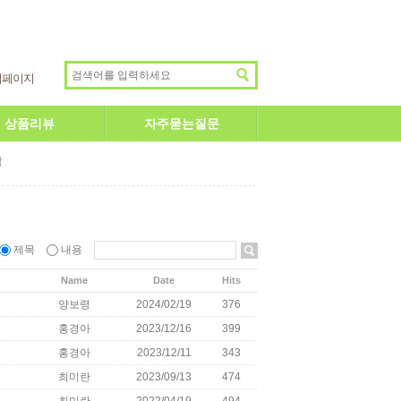
이페이지
상품리뷰
자주묻는질문
답
제목
내용
Name
Date
Hits
양보령
2024/02/19
376
홍경아
2023/12/16
399
홍경아
2023/12/11
343
최미란
2023/09/13
474