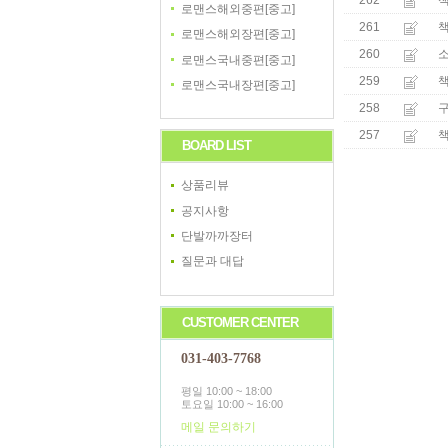
262
로맨스해외중편[중고]
261
로맨스해외장편[중고]
260
로맨스국내중편[중고]
259
로맨스국내장편[중고]
258
구
257
BOARD LIST
상품리뷰
공지사항
단발까까장터
질문과 대답
CUSTOMER CENTER
031-403-7768
평일 10:00 ~ 18:00
토요일 10:00 ~ 16:00
메일 문의하기