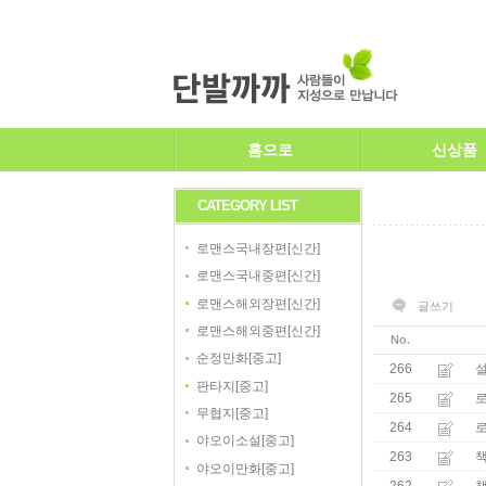
홈으로
신상품
CATEGORY LIST
로맨스국내장편[신간]
로맨스국내중편[신간]
로맨스해외장편[신간]
글쓰기
로맨스해외중편[신간]
No.
순정만화[중고]
266
설
판타지[중고]
265
무협지[중고]
264
야오이소설[중고]
263
야오이만화[중고]