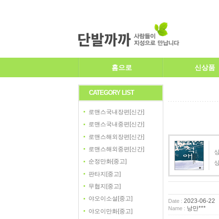
홈으로
신상품
CATEGORY LIST
로맨스국내장편[신간]
로맨스국내중편[신간]
로맨스해외장편[신간]
로맨스해외중편[신간]
상
순정만화[중고]
판타지[중고]
무협지[중고]
야오이소설[중고]
2023-06-22
Date :
낭만***
Name :
야오이만화[중고]