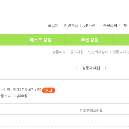
로그인
회원가입
장바구니
주문조회
마
베스트 상품
추천 상품
상품리뷰
공지사항
단발까까장터
질문과 대
[
]
질문과 대답
 품 명:
적애(赤愛 )(전2권)
상품가격:
11,600원
적애 문의드려요