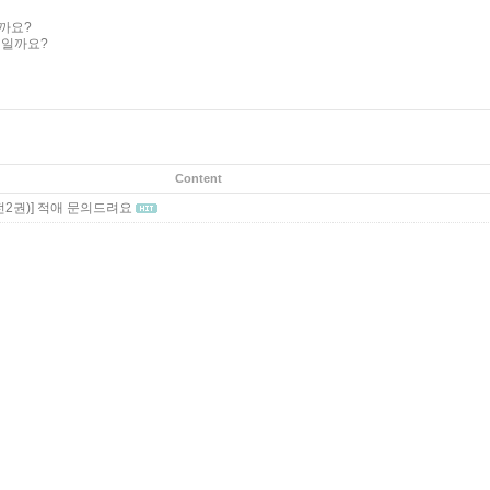
까요?
태일까요?
Content
전2권)]
적애 문의드려요