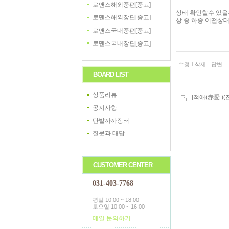
로맨스해외중편[중고]
상태 확인할수 있을
로맨스해외장편[중고]
상 중 하중 어떤상
로맨스국내중편[중고]
로맨스국내장편[중고]
수정
삭제
답변
BOARD LIST
상품리뷰
[적애(赤愛 )(
공지사항
단발까까장터
질문과 대답
CUSTOMER CENTER
031-403-7768
평일 10:00 ~ 18:00
토요일 10:00 ~ 16:00
메일 문의하기