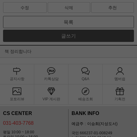
수정
삭제
추천
목록
글쓰기
책 정리합니다
공지사항
카톡상담
Q&A
멤버쉽
포토리뷰
VIP 게시판
배송조회
기획전
CS CENTER
BANK INFO
031-403-7768
예금주 : 이승희(지성도서)
평일 10:00 ~ 18:00
국민 666237-01-008249