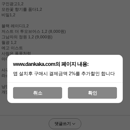
구인광고1,2
모란꽃 향기를 품다1,2
비밀1,2
블랙 레이디1,2
저스트 더 투오브어스 1,2 (8,000원)
그남자의 정원 1,2 (9,000원)
월광 1,2
에고 이스트
사랑은 폭풍처럼
아이스블루
www.dankaka.com의 페이지 내용:
사귀다
앱 설치후 구매시 결제금액 2%를 추가할인 합니다
라스트썸머
낭만연애
개인의 취향
취소
확인
댓글쓰기