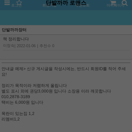
단발까까 로맨스
로그인
회원가입
주문조회
마이페이지
단발까까장터
책 정리합니다
이정숙
|
2022-01-06
|
추천수 0
안내글 예제> 신규 게시글을 작성시에는, 반드시 회원ID를 적어 주세
요!
정리가 목적이라 저렴하게 올립니다
별도 표시 외에 권당3,000원 입니다 소장용 이라 깨끗합니다
010,2878-3189
택비는 6,000원 입니다
목란이 있는집 1,2
리멤버1,2