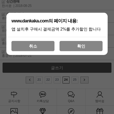
신간판매
한서윤
| 2018-08-25
소장책 팔아
류지영
| 2018-08-13
www.dankaka.com의 페이지 내용:
최신,구간팝니다
앱 설치후 구매시 결제금액 2%를 추가할인 합니다
유지성
| 2018-08-02
최신간팔아요
홍경아
| 2018-08-01
|
1
취소
확인
최신간 팔아요
홍경아
| 2018-07-21
글쓰기
21
22
23
24
25
공지사항
카톡상담
Q&A
멤버쉽