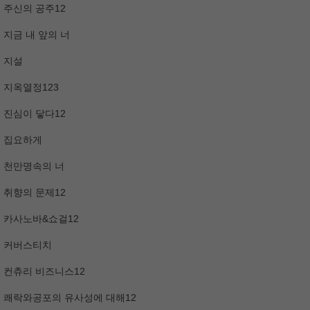
주신의 공주12
지금 내 앞의 너
지설
지옥열정123
진심이 닿다12
집요하게
천만명속의 너
취향의 문제12
카사노바&쇼걸12
커버스티치
컨츄리 비즈니스12
쾌락와공포의 유사성에 대해12