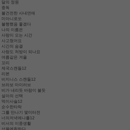
달의 정원
중독
불건전한 사내연애
미아니로쏘
불행했음 좋겠다
나의 이름은
사랑이 오는 시간
사고쳤어요
시간의 숨결
사랑도 처방이 되나요
여름같은 겨울
꼬리
제국스캔들12
리본
비지니스 스캔들12
브라보 마이러브
비가 내리듯 바람이 불듯
설아의 선택
먹이사슬12
순수한타락
그를 만나기 몇미터전
너의저녁에나를12
비서의 이중생활
선율에취하다