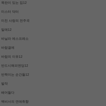
목란이 있는 집12
미스터 닥터
미친 사랑의 전주곡
밀애12
바닐라 에스프레소
바람결에
바람의 이유12
반드시해피엔딩12
반짝이는 순간들12
발작
배어들다
백비서의 연애취향