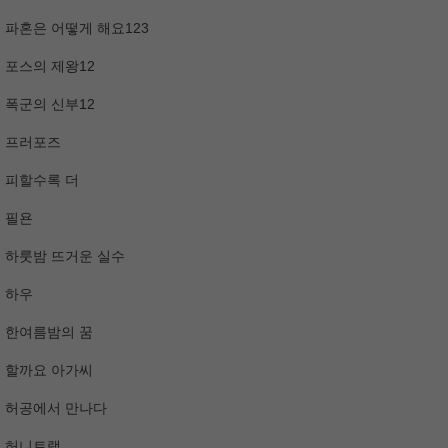
파혼은 어떻게 해요123
포스의 제왕12
폭군의 신부12
프러포즈
피할수록 더
필욘
하룻밤 뜨거운 실수
하우
한여름밤의 꿈
할까요 아가씨
허공에서 만나다
허니트랩