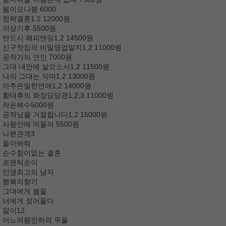
봄이오나봄 6000
정략결혼1,2 12000원
이상기후 5500원
반드시 해피엔딩1,2 14500원
신구찻집의 비밀영업일지1,2 11000원
공작가의 연인 7000원
그대 내안에 살으소서1,2 11500원
나의 그대는 악마1,2 13000원
아주은밀한연애1,2 14000원
황태후의 화장담당관1,2,3 11000원
작은복수5000원
공작님을 거절합니다1,2 15000원
사랑안에 머물러 5500원
나쁜관계3
돌아봐줘
순수함이없는 결혼
로맨틱순이
인생최고의 남자
행복의향기
그대에게 봄을
너에게 젖어들다
앓이12
어느여왕전하의 우울