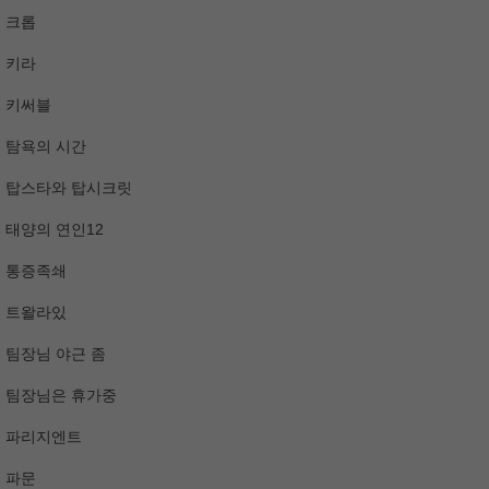
크롭
키라
키써블
탐욕의 시간
탑스타와 탑시크릿
태양의 연인12
통증족쇄
트왈라있
팀장님 야근 좀
팀장님은 휴가중
파리지엔트
파문