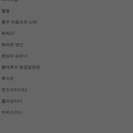
혈품
홍우 어둠속의 신부
화독12
화려한 변신
환상의 파트너
황태후의 화장담당관
후아유
흐드러지다12
흘러넘치다
히비스커스