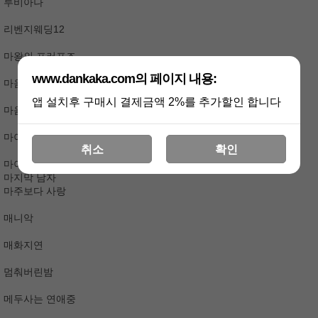
루비아나
리벤지웨딩12
마왕의 프러포즈
www.dankaka.com의 페이지 내용:
마음을 훔치다12
앱 설치후 구매시 결제금액 2%를 추가할인 합니다
마음이 피는 소리
마이달링신데렐라
취소
확인
마이로맨틱오피스12
마지막 남자
마주보다 사랑
매니악
매화지연
멈춰버린밤
메두사는 연애중