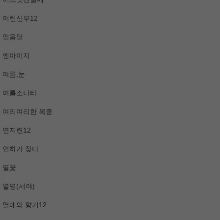
어린신부12
얼음달
엔아이지
여름,눈
여름소나타
여리여리한 복종
연지련12
연하가 짖다
열꽃
열병(서야)
열애의 향기12