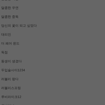
달콤한 우연
달콤한 중독
당신의 꽃이 되고 싶었다
대리인
더 페어 윈드
독점
동생이 생겼다
두입술사이1234
러블리 팡다
러블리스프링
루비라이크12