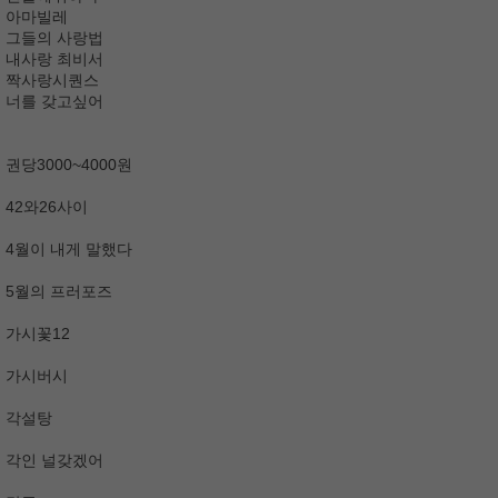
아마빌레
그들의 사랑법
내사랑 최비서
짝사랑시퀀스
너를 갖고싶어
권당3000~4000원
42와26사이
4월이 내게 말했다
5월의 프러포즈
가시꽃12
가시버시
각설탕
각인 널갖겠어