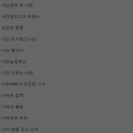
내심장에 핀 사랑
내인생최고의 로맨스
냉정한 청혼
너는 뜨거웠고 나는
너는 봄이다
너란놈증후군
너만 모르는 사랑
너무예뻐서 피곤한 그녀
너에게 집착
너에게 폴링
너에게로 추락
너의 밤을 갖고 싶어