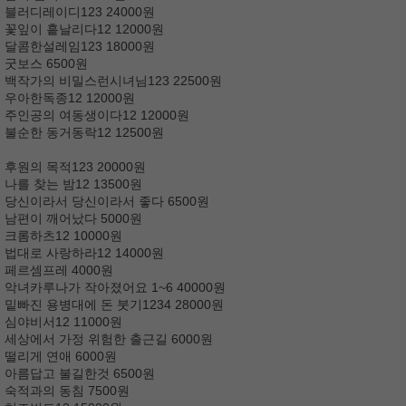
블러디레이디123 24000원
꽃잎이 흩날리다12 12000원
달콤한설레임123 18000원
굿보스 6500원
백작가의 비밀스런시녀님123 22500원
우아한독종12 12000원
주인공의 여동생이다12 12000원
불순한 동거동락12 12500원
후원의 목적123 20000원
나를 찾는 밤12 13500원
당신이라서 당신이라서 좋다 6500원
남편이 깨어났다 5000원
크롬하츠12 10000원
법대로 사랑하라12 14000원
페르셈프레 4000원
악녀카루나가 작아졌어요 1~6 40000원
밑빠진 용병대에 돈 붓기1234 28000원
심야비서12 11000원
세상에서 가정 위험한 출근길 6000원
떨리게 연애 6000원
아름답고 불길한것 6500원
숙적과의 동침 7500원