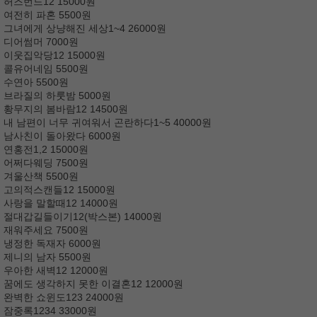
허즈번드12 15000원
여전히 파혼 5500원
그녀에게 상냥해진 세상1~4 26000원
디어썸머 7000원
이웃집악당12 15000원
콜유어네임 5500원
수연아 5500원
브라질의 하룻밤 5000원
황무지의 봄바람12 14500원
내 남편이 너무 귀여워서 곤란하다1~5 40000원
남사친이 돌아왔다 6000원
연홍전1,2 15000원
어쩌다웨딩 7500원
겨울산책 5500원
고의적스캔들12 15000원
사랑을 말할때12 14000원
절대갑길들이기12(박스본) 14000원
재워주세요 7500원
냉정한 독재자 6000원
제니의 남자 5500원
우아한 새벽12 12000원
꿈에도 생각하지 못한 이결혼12 12000원
완벽한 쇼윈도123 24000원
잠중록1234 33000원