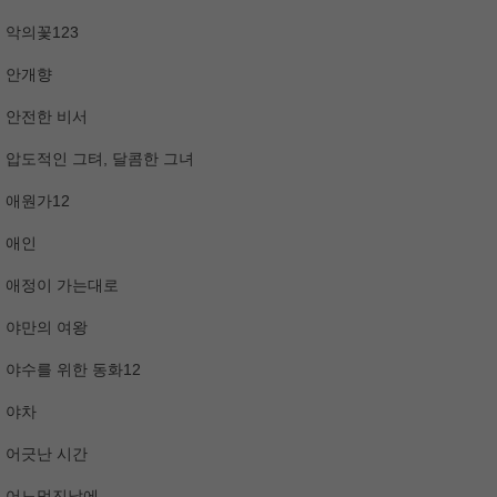
악의꽃123
안개향
안전한 비서
압도적인 그텨, 달콤한 그녀
애원가12
애인
애정이 가는대로
야만의 여왕
야수를 위한 동화12
야차
어긋난 시간
어느멋진날에