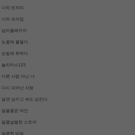
너의 빈자리
너의 속삭임
넘어올때까지
눈꽃에 물들다
눈빛에 취하다
눌리타스123
다른 사람 아닌 너
다시 피어난 사랑
달면 삼키고 써도 삼킨다
달을품은 여인
달콤살벌한 스토커
달콤한 비밀