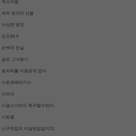
섹스어필
속박 망각의 선율
수상한 맹견
순도99.9
순백의 진실
숨은 그녀찾기
숨자취를 더듬은적 없다
스트로베리키스
스파크
시골소녀라도 회귀할수있더
시린꽃
신구찻집의 비밀영업일지12