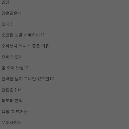
열정
영혼결혼식
오닉스
오만한 신을 지배하라12
오빠보다 늑대가 좋은 이유
오피스 연애
올 오아 낫씽12
완벽한 남자 그녀만 있으면12
완전준수해
외도의 흔적
욕망 그 뜨거운
우리사이에