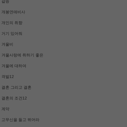
갈증
개봉연애비사
개인의 취향
거기 있어줘
겨울비
겨울사랑에 취하기 좋은
겨울에 대하여
격발12
결혼 그리고 결혼
결혼의 조건12
계약
고무신을 들고 뛰어라