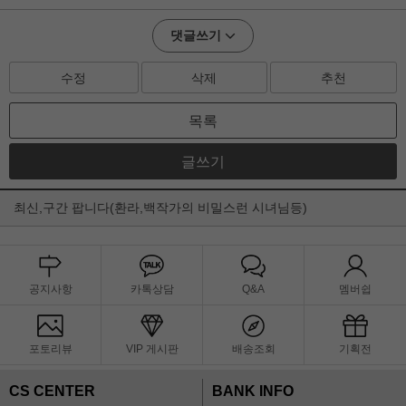
댓글쓰기
수정
삭제
추천
목록
글쓰기
최신,구간 팝니다(환라,백작가의 비밀스런 시녀님등)
공지사항
카톡상담
Q&A
멤버쉽
포토리뷰
VIP 게시판
배송조회
기획전
CS CENTER
BANK INFO