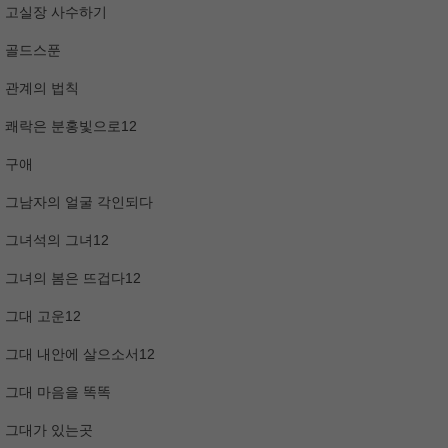
고실장 사수하기
골드스푼
관계의 법칙
쾌락은 분홍빛으로12
구애
그남자의 얼굴 각인되다
그녀석의 그녀12
그녀의 봄은 뜨겁다12
그대 고운12
그대 내안에 살으소서12
그대 마음을 똑똑
그대가 있는곳