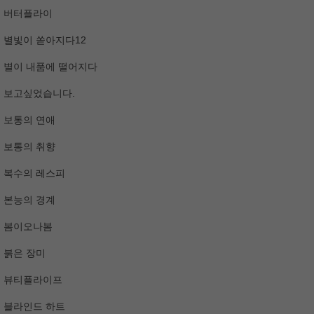
버터플라이
별빛이 쏟아지다12
별이 내품에 떨어지다
보고싶었습니다.
보통의 연애
보통의 취향
복수의 레스피
본능의 경계
봄이오나봄
붉은 장미
뷰티플라이프
블라인드 하트