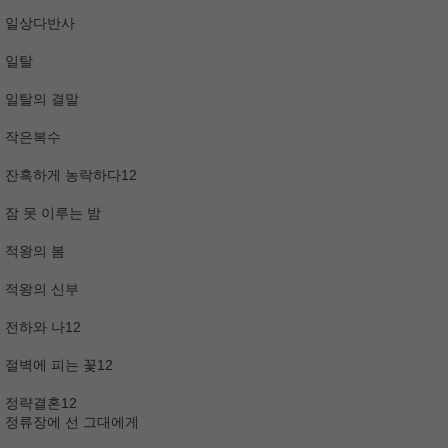
일상다반사
일탈
일탈의 결말
작은복수
잔혹하게 농락하다12
잠 못 이루는 밤
적왕의 봄
적왕의 신부
전하와 나12
절벽에 피는 꽃12
정략결혼12
정류장에 선 그대에게