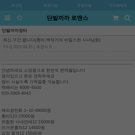
로그인
회원가입
주문조회
마이페이지
단발까까 로맨스
단발까까장터
최신,구간 팝니다(환라,백작가의 비밀스런 시녀님등)
지니
|
2021-03-15
|
추천수 0
안녕하세요 소장용으로 한번씩 본책들입니다
생각있으신 분은 연락주세요
많이 사실수록 가격절충 가능합니다.
택배비는 4000~5500
010-3365-8042
매의검만화 1~10 40000원
환라123 22000원
위험한 사내연애12 15000원
뜨거운홍차12 14500원
갑의 품격12 15500원