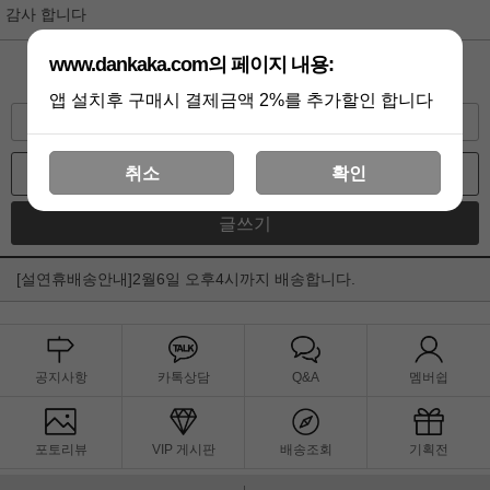
감사 합니다
www.dankaka.com의 페이지 내용:
댓글쓰기
앱 설치후 구매시 결제금액 2%를 추가할인 합니다
수정
삭제
답변
취소
확인
목록
글쓰기
[설연휴배송안내]2월6일 오후4시까지 배송합니다.
공지사항
카톡상담
Q&A
멤버쉽
포토리뷰
VIP 게시판
배송조회
기획전