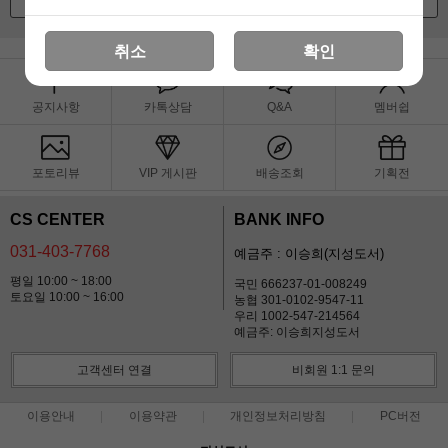
로그인
취소
확인
공지사항
카톡상담
Q&A
멤버쉽
포토리뷰
VIP 게시판
배송조회
기획전
CS CENTER
BANK INFO
031-403-7768
예금주 : 이승희(지성도서)
평일 10:00 ~ 18:00
국민 666237-01-008249
토요일 10:00 ~ 16:00
농협 301-0102-9547-11
우리 1002-547-214564
예금주: 이승희지성도서
고객센터 연결
비회원 1:1 문의
이용안내
이용약관
개인정보처리방침
PC버전